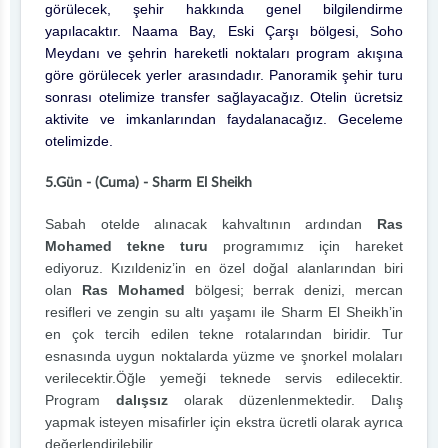
görülecek, şehir hakkında genel bilgilendirme
yapılacaktır. Naama Bay, Eski Çarşı bölgesi, Soho
Meydanı ve şehrin hareketli noktaları program akışına
göre görülecek yerler arasındadır. Panoramik şehir turu
sonrası otelimize transfer sağlayacağız. Otelin ücretsiz
aktivite ve imkanlarından faydalanacağız. Geceleme
otelimizde.
5.Gün - (Cuma) - Sharm El Sheikh
Sabah otelde alınacak kahvaltının ardından
Ras
Mohamed tekne turu
programımız için hareket
ediyoruz. Kızıldeniz’in en özel doğal alanlarından biri
olan
Ras Mohamed
bölgesi; berrak denizi, mercan
resifleri ve zengin su altı yaşamı ile Sharm El Sheikh’in
en çok tercih edilen tekne rotalarından biridir. Tur
esnasında uygun noktalarda yüzme ve şnorkel molaları
verilecektir.Öğle yemeği teknede servis edilecektir.
Program
dalışsız
olarak düzenlenmektedir. Dalış
yapmak isteyen misafirler için ekstra ücretli olarak ayrıca
değerlendirilebilir.