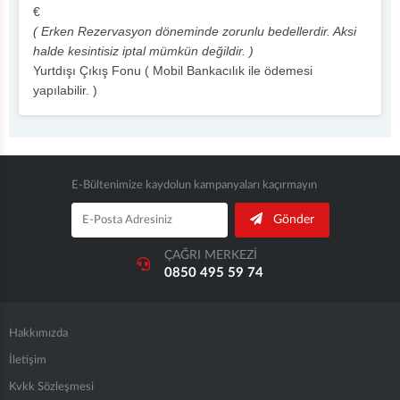
€
( Erken Rezervasyon döneminde zorunlu bedellerdir. Aksi
halde kesintisiz iptal mümkün değildir. )
Yurtdışı Çıkış Fonu ( Mobil Bankacılık ile ödemesi
yapılabilir. )
E-Bültenimize kaydolun kampanyaları kaçırmayın
Gönder
ÇAĞRI MERKEZİ
0850 495 59 74
Hakkımızda
İletişim
Kvkk Sözleşmesi