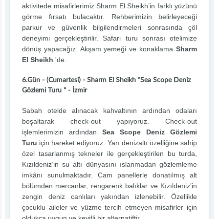
aktivitede misafirlerimiz Sharm El Sheikh’in farklı yüzünü
görme fırsatı bulacaktır. Rehberimizin belirleyeceği
parkur ve güvenlik bilgilendirmeleri sonrasında çöl
deneyimi gerçekleştirilir. Safari turu sonrası otelimize
dönüş yapacağız. Akşam yemeği ve konaklama
Sharm
El Sheikh
'de.
6.Gün - (Cumartesi) - Sharm El Sheikh "Sea Scope Deniz
Gözlemi Turu " - İzmir
Sabah otelde alınacak kahvaltının ardından odaları
boşaltarak check-out yapıyoruz. Check-out
işlemlerimizin ardından
Sea Scope Deniz Gözlemi
Turu
için hareket ediyoruz. Yarı denizaltı özelliğine sahip
özel tasarlanmış tekneler ile gerçekleştirilen bu turda,
Kızıldeniz’in su altı dünyasını ıslanmadan gözlemleme
imkânı sunulmaktadır. Cam panellerle donatılmış alt
bölümden mercanlar, rengarenk balıklar ve Kızıldeniz’in
zengin deniz canlıları yakından izlenebilir. Özellikle
çocuklu aileler ve yüzme tercih etmeyen misafirler için
oldukça uygun ve keyifli bir alternatiftir.