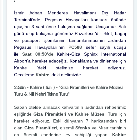
)
İzmir Adnan Menderes Havalimanı Dış Hatlar
Terminali’nde, Pegasus Havayolları kontuarı önünde
uçuştan 3 saat önce buluşma sağlanır. Uçuşumuz Salı
günü olup buluşma günümüz Pazartesi 'dir. Bilet, bagaj
ve pasaport işlemlerinin tamamlanmasının ardından
Pegasus Havayolları’nın
PC588
sefer sayılı uçuşu
ile
Saat 00:50’de
Kahire-Giza Sphinx International
Airport’a hareket edeceğiz. Konaklama ve dinlenme için
Kahire 'deki otelimize hareket ediyoruz.
Geceleme
Kahire
'deki otelimizde.
2.Gün - Kahire ( Salı ) - "Giza Piramitleri ve Kahire Müzesi
Turu & Nil Nehri Tekne Turu"
Sabah otelde alınacak kahvaltının ardından rehberimiz
eşliğinde
Giza Piramitleri ve Kahire Müzesi Turu
için
hareket ediyoruz. Eski dünyanın 7 harikasından biri
olan
Giza Piramitleri
, gizemli
Sfenks
ve Mısır tarihinin
en önemli eserlerine ev sahipliği yapan
Kahire