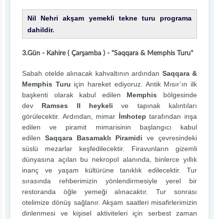
Nil Nehri akşam yemekli tekne turu programa
dahildir.
3.Gün - Kahire ( Çarşamba ) - "Saqqara & Memphis Turu"
Sabah otelde alınacak kahvaltının ardından
Saqqara &
Memphis Turu
için hareket ediyoruz. Antik Mısır’ın ilk
başkenti olarak kabul edilen
Memphis
bölgesinde
dev
Ramses II heykeli
ve tapınak kalıntıları
görülecektir. Ardından, mimar
İmhotep
tarafından inşa
edilen ve piramit mimarisinin başlangıcı kabul
edilen
Saqqara Basamaklı Piramidi
ve çevresindeki
süslü mezarlar keşfedilecektir. Firavunların gizemli
dünyasına açılan bu nekropol alanında, binlerce yıllık
inanç ve yaşam kültürüne tanıklık edilecektir. Tur
sırasında rehberimizin yönlendirmesiyle yerel bir
restoranda öğle yemeği alınacaktır. Tur sonrası
otelimize dönüş sağlanır. Akşam saatleri misafirlerimizin
dinlenmesi ve kişisel aktiviteleri için serbest zaman