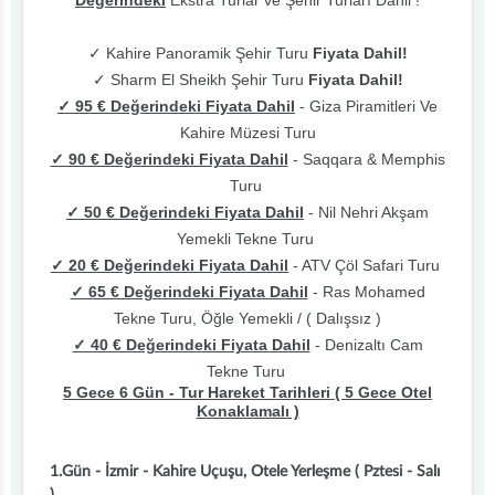
Değerindeki
Ekstra Turlar ve Şehir Turları Dahil !
✓ Kahire Panoramik Şehir Turu
Fiyata Dahil!
✓ Sharm El Sheikh Şehir Turu
Fiyata Dahil!
✓ 95 € Değerindeki Fiyata Dahil
- Giza Piramitleri Ve
Kahire Müzesi Turu
✓ 90 € Değerindeki Fiyata Dahil
- Saqqara & Memphis
Turu
✓ 50 € Değerindeki Fiyata Dahil
- Nil Nehri Akşam
Yemekli Tekne Turu
✓ 20 € Değerindeki Fiyata Dahil
- ATV Çöl Safari Turu
✓ 65 € Değerindeki Fiyata Dahil
- Ras Mohamed
Tekne Turu, Öğle Yemekli / ( Dalışsız )
✓ 40 € Değerindeki Fiyata Dahil
- Denizaltı Cam
Tekne Turu
5 Gece 6 Gün - Tur Hareket Tarihleri ( 5 Gece Otel
Konaklamalı )
1.Gün - İzmir - Kahire Uçuşu, Otele Yerleşme ( Pztesi - Salı