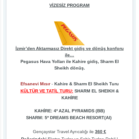
VİZESİZ PROGRAM
İzmir’den Aktarmasız Direkt gidiş ve dönüş konforu
ile…
Pegasus Hava Yolları ile Kahire gidiş, Sharm El
Sheikh dönüş.
Efsanevi Mısır
-
Kahire & Sharm El Sheikh Turu
KÜLTÜR VE TATİL TURU:
SHARM EL SHEIKH &
KAHİRE
KAHİRE: 4* AZAL PYRAMIDS (BB)
SHARM: 5* DREAMS BEACH RESORT(AI)
Gençaystar Travel Ayrıcalığı ile
360 €