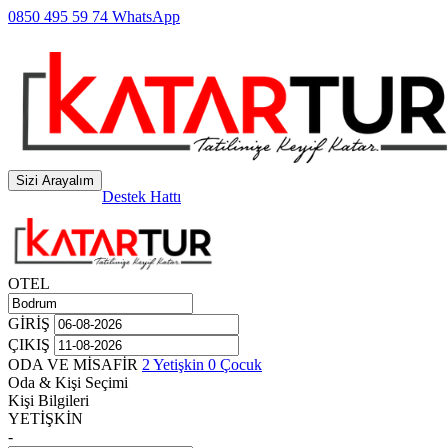
0850 495 59 74
WhatsApp
Sizi Arayalım
Destek Hattı
0850 495 59 74
0850 495 59 74
OTEL
GİRİŞ
ÇIKIŞ
ODA VE MİSAFİR
2
Yetişkin
0
Çocuk
Oda & Kişi Seçimi
Kişi Bilgileri
YETİŞKİN
-