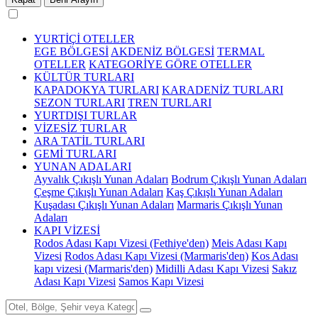
YURTİÇİ OTELLER
EGE BÖLGESİ
AKDENİZ BÖLGESİ
TERMAL
OTELLER
KATEGORİYE GÖRE OTELLER
KÜLTÜR TURLARI
KAPADOKYA TURLARI
KARADENİZ TURLARI
SEZON TURLARI
TREN TURLARI
YURTDIŞI TURLAR
VİZESİZ TURLAR
ARA TATİL TURLARI
GEMİ TURLARI
YUNAN ADALARI
Ayvalık Çıkışlı Yunan Adaları
Bodrum Çıkışlı Yunan Adaları
Çeşme Çıkışlı Yunan Adaları
Kaş Çıkışlı Yunan Adaları
Kuşadası Çıkışlı Yunan Adaları
Marmaris Çıkışlı Yunan
Adaları
KAPI VİZESİ
Rodos Adası Kapı Vizesi (Fethiye'den)
Meis Adası Kapı
Vizesi
Rodos Adası Kapı Vizesi (Marmaris'den)
Kos Adası
kapı vizesi (Marmaris'den)
Midilli Adası Kapı Vizesi
Sakız
Adası Kapı Vizesi
Samos Kapı Vizesi