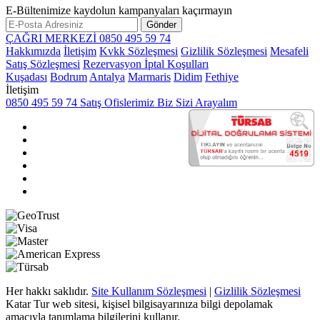
E-Bültenimize kaydolun kampanyaları kaçırmayın
Gönder
ÇAĞRI MERKEZİ
0850 495 59 74
Hakkımızda
İletişim
Kvkk Sözleşmesi
Gizlilik Sözleşmesi
Mesafeli
Satış Sözleşmesi
Rezervasyon İptal Koşulları
Kuşadası
Bodrum
Antalya
Marmaris
Didim
Fethiye
İletişim
0850 495 59 74
Satış Ofislerimiz
Biz Sizi Arayalım
Her hakkı saklıdır.
Site Kullanım Sözleşmesi
|
Gizlilik Sözleşmesi
Katar Tur web sitesi, kişisel bilgisayarınıza bilgi depolamak
amacıyla tanımlama bilgilerini kullanır.