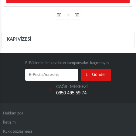
1
KAPI VİZESİ
E-Bültenimize kaydolun kampanyaları kaçırmayın
Gönder
ÇAĞRI MERKEZİ
0850 495 59 74
Hakkımızda
İletişim
Kvkk Sözleşmesi