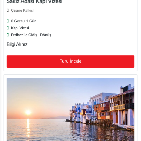
Sakız Adası Kapı Vizesi
Çeşme Kalkışlı
0 Gece / 1 Gün
Kapı Vizesi
Feribot ile Gidiş - Dönüş
Bilgi Alınız
Turu İncele