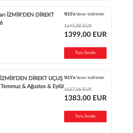
%15'a
Varan indirimler
tları İZMİR'DEN DİREKT
26
1645,88 EUR
1399,00 EUR
Turu İncele
%15'a
Varan indirimler
arı İZMİR'DEN DİREKT UÇUŞ
& Temmuz & Ağustos & Eylül
1627,06 EUR
1383,00 EUR
Turu İncele