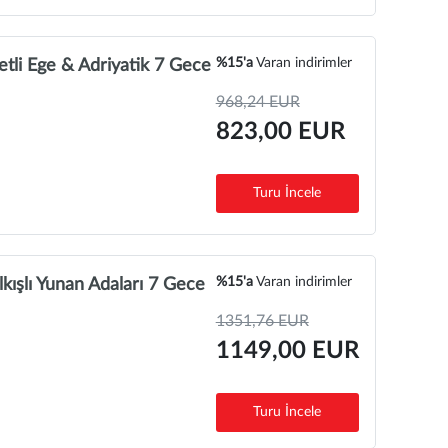
%15'a
Varan indirimler
li Ege & Adriyatik 7 Gece
968,24 EUR
823,00 EUR
Turu İncele
%15'a
Varan indirimler
lkışlı Yunan Adaları 7 Gece
1351,76 EUR
1149,00 EUR
Turu İncele