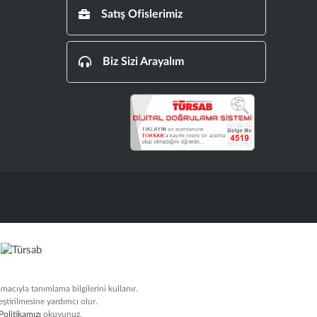
Satış Ofislerimiz
Biz Sizi Arayalım
amacıyla tanımlama bilgilerini kullanır.
leştirilmesine yardımcı olur.
 Politikamızı
okuyunuz.