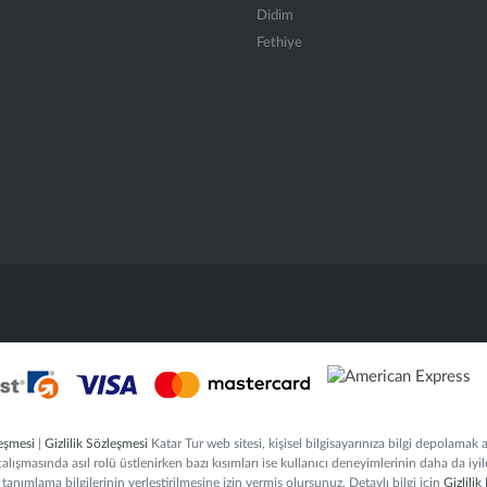
Didim
Fethiye
eşmesi
|
Gizlilik Sözleşmesi
Katar Tur web sitesi, kişisel bilgisayarınıza bilgi depolamak 
 çalışmasında asıl rolü üstlenirken bazı kısımları ise kullanıcı deneyimlerinin daha da iyi
tanımlama bilgilerinin yerleştirilmesine izin vermiş olursunuz. Detaylı bilgi için
Gizlilik