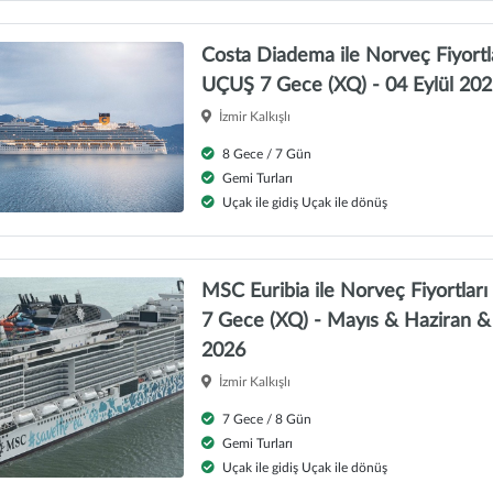
Costa Diadema ile Norveç Fiyor
UÇUŞ 7 Gece (XQ) - 04 Eylül 20
İzmir Kalkışlı
8 Gece / 7 Gün
Gemi Turları
Uçak ile gidiş Uçak ile dönüş
MSC Euribia ile Norveç Fiyortl
7 Gece (XQ) - Mayıs & Haziran 
2026
İzmir Kalkışlı
7 Gece / 8 Gün
Gemi Turları
Uçak ile gidiş Uçak ile dönüş