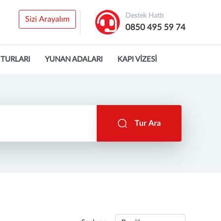
Destek Hattı
Sizi Arayalım
0850 495 59 74
 TURLARI
YUNAN ADALARI
KAPI VİZESİ
Tur Ara