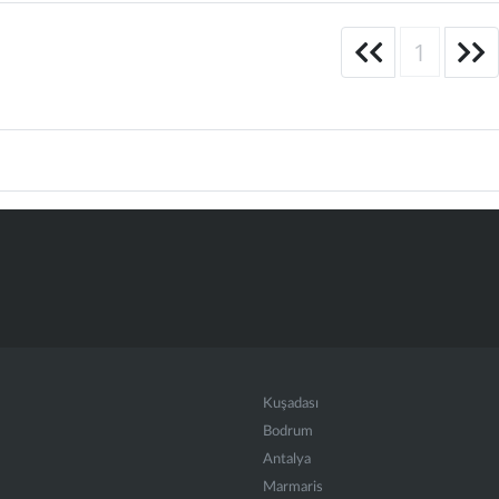
1
Kuşadası
Bodrum
Antalya
Marmaris