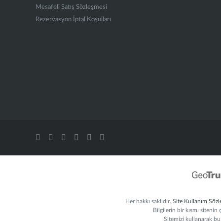
Mesafeli Satış Sözleşmesi
Rezervasyon İptal Koşulları
Her hakkı saklıdır.
Site Kullanım Sözl
Bilgilerin bir kısmı sitenin
Sitemizi kullanarak bu 