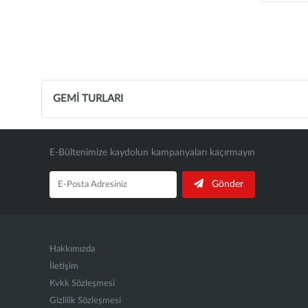
GEMİ TURLARI
E-Bültenimize kaydolun kampanyaları kaçırmayın
Gönder
Hakkımızda
İletişim
Kvkk Sözleşmesi
Gizlilik Sözleşmesi