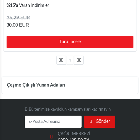
%15'a
Varan indirimler
35,29 EUR
30,00 EUR
Turu İncele
1
Çeşme Çıkışlı Yunan Adaları
E-Bültenimize kaydolun kampanyaları kaçırmayın
Gönder
ÇAĞRI MERKEZİ